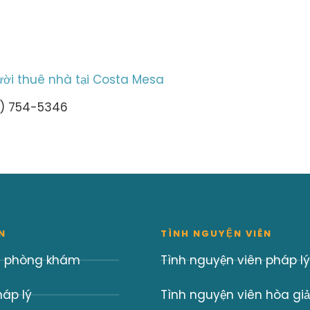
ười thuê nhà tại Costa Mesa
4) 754-5346
N
TÌNH NGUYỆN VIÊN
và phòng khám
Tình nguyện viên pháp lý
háp lý
Tình nguyện viên hòa giả