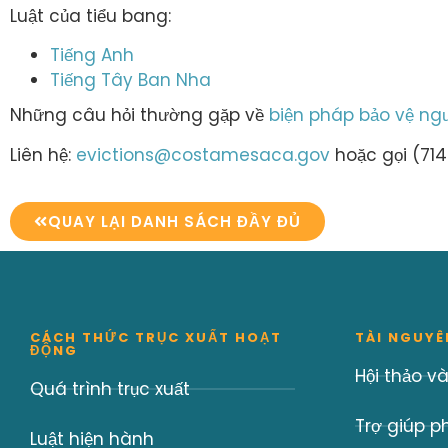
Luật của tiểu bang:
Tiếng Anh
Tiếng Tây Ban Nha
Những câu hỏi thường gặp về
biện pháp bảo vệ ng
Liên hệ:
evictions@costamesaca.gov
hoặc gọi (71
QUAY LẠI DANH SÁCH ĐẦY ĐỦ
CÁCH THỨC TRỤC XUẤT HOẠT
TÀI NGUYÊ
ĐỘNG
Hội thảo 
Quá trình trục xuất
Trợ giúp p
Luật hiện hành