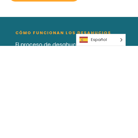
CÓMO FUNCIONAN LOS DESAHUCIOS
Español
El proceso de desahucio
Legislación vigente
RECURSOS
Talleres y clínicas
Ayuda jurídica
Apoyo a la mediación
Todos los recursos